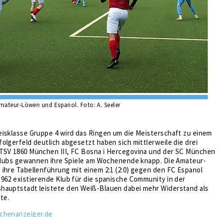
ateur-Löwen und Espanol. Foto: A. Seeler
eisklasse Gruppe 4 wird das Ringen um die Meisterschaft zu einem
olgerfeld deutlich abgesetzt haben sich mittlerweile die drei
TSV 1860 München III, FC Bosna i Hercegovina und der SC München
i Klubs gewannen ihre Spiele am Wochenende knapp. Die Amateur-
ihre Tabellenführung mit einem 2:1 (2:0) gegen den FC Espanol
962 existierende Klub für die spanische Community in der
hauptstadt leistete den Weiß-Blauen dabei mehr Widerstand als
te.
chenanzeiger.de