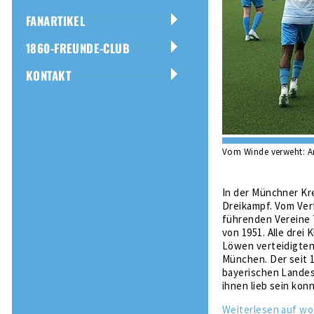
FANARTIKEL
1860-FREUNDE-CLUB
KONTAKT
Vom Winde verweht: Am
In der Münchner Kr
Dreikampf. Vom Verf
führenden Vereine 
von 1951. Alle dre
Löwen verteidigten 
München. Der seit 1
bayerischen Landes
ihnen lieb sein konn
Weiterlesen auf wo