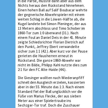
in die Partie, musste dann aber aus dem
Nichts heraus den Rückstand hinnehmen.
Einen hohen Ball auf Salif Boubacar wehrte
der gegnerische Abwehrspieler mit einem
weiten Schlag in die Löwen-Hälfte ab, die
Kugel landete bei Simon Pleninger, der aus
13 Metern abschloss und Timo Schober im
1860-Tor zum 1:0 überwand (31.). Nach
einem Foul an Daniel Deis in der 41. Minute
zeigte Schiedsrichter Florian Dietrich auf
den Punkt, Jeffrey Ebert verwandelte
sicher zum 1:1 (42.). Aber kurz vor der Pause
gerieten die Hausherren erneut in
Rückstand. Die ganze 1860-Abwehr war
nicht im Bilde, Philipp Kahl nutzte dies zum
2:1 für den FC Alte-Haide (44.).
Die Giesinger wollten nach Wiederanpfiff
schnell den Ausgleich erzielen, kassierten
aber in der 55. Minute das 1:3. Nach einem
Standard fiel der Ball unglücklich vor die
Füße von Marius Flecke, der aus sieben
Meter aus einer Spielertraube ins
Sechzger-Tor traf. Doch die Zuschauer