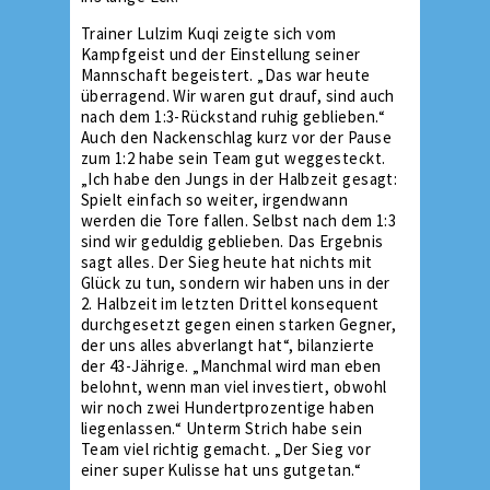
Trainer Lulzim Kuqi zeigte sich vom
Kampfgeist und der Einstellung seiner
Mannschaft begeistert. „Das war heute
überragend. Wir waren gut drauf, sind auch
nach dem 1:3-Rückstand ruhig geblieben.“
Auch den Nackenschlag kurz vor der Pause
zum 1:2 habe sein Team gut weggesteckt.
„Ich habe den Jungs in der Halbzeit gesagt:
Spielt einfach so weiter, irgendwann
werden die Tore fallen. Selbst nach dem 1:3
sind wir geduldig geblieben. Das Ergebnis
sagt alles. Der Sieg heute hat nichts mit
Glück zu tun, sondern wir haben uns in der
2. Halbzeit im letzten Drittel konsequent
durchgesetzt gegen einen starken Gegner,
der uns alles abverlangt hat“, bilanzierte
der 43-Jährige. „Manchmal wird man eben
belohnt, wenn man viel investiert, obwohl
wir noch zwei Hundertprozentige haben
liegenlassen.“ Unterm Strich habe sein
Team viel richtig gemacht. „Der Sieg vor
einer super Kulisse hat uns gutgetan.“