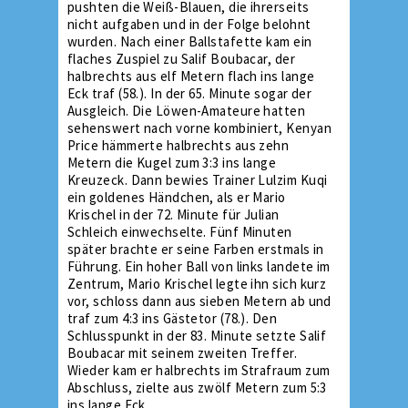
pushten die Weiß-Blauen, die ihrerseits
nicht aufgaben und in der Folge belohnt
wurden. Nach einer Ballstafette kam ein
flaches Zuspiel zu Salif Boubacar, der
halbrechts aus elf Metern flach ins lange
Eck traf (58.). In der 65. Minute sogar der
Ausgleich. Die Löwen-Amateure hatten
sehenswert nach vorne kombiniert, Kenyan
Price hämmerte halbrechts aus zehn
Metern die Kugel zum 3:3 ins lange
Kreuzeck. Dann bewies Trainer Lulzim Kuqi
ein goldenes Händchen, als er Mario
Krischel in der 72. Minute für Julian
Schleich einwechselte. Fünf Minuten
später brachte er seine Farben erstmals in
Führung. Ein hoher Ball von links landete im
Zentrum, Mario Krischel legte ihn sich kurz
vor, schloss dann aus sieben Metern ab und
traf zum 4:3 ins Gästetor (78.). Den
Schlusspunkt in der 83. Minute setzte Salif
Boubacar mit seinem zweiten Treffer.
Wieder kam er halbrechts im Strafraum zum
Abschluss, zielte aus zwölf Metern zum 5:3
ins lange Eck.