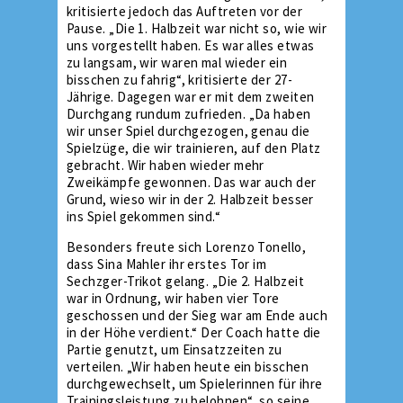
kritisierte jedoch das Auftreten vor der
Pause. „Die 1. Halbzeit war nicht so, wie wir
uns vorgestellt haben. Es war alles etwas
zu langsam, wir waren mal wieder ein
bisschen zu fahrig“, kritisierte der 27-
Jährige. Dagegen war er mit dem zweiten
Durchgang rundum zufrieden. „Da haben
wir unser Spiel durchgezogen, genau die
Spielzüge, die wir trainieren, auf den Platz
gebracht. Wir haben wieder mehr
Zweikämpfe gewonnen. Das war auch der
Grund, wieso wir in der 2. Halbzeit besser
ins Spiel gekommen sind.“
Besonders freute sich Lorenzo Tonello,
dass Sina Mahler ihr erstes Tor im
Sechzger-Trikot gelang. „Die 2. Halbzeit
war in Ordnung, wir haben vier Tore
geschossen und der Sieg war am Ende auch
in der Höhe verdient.“ Der Coach hatte die
Partie genutzt, um Einsatzzeiten zu
verteilen. „Wir haben heute ein bisschen
durchgewechselt, um Spielerinnen für ihre
Trainingsleistung zu belohnen“, so seine