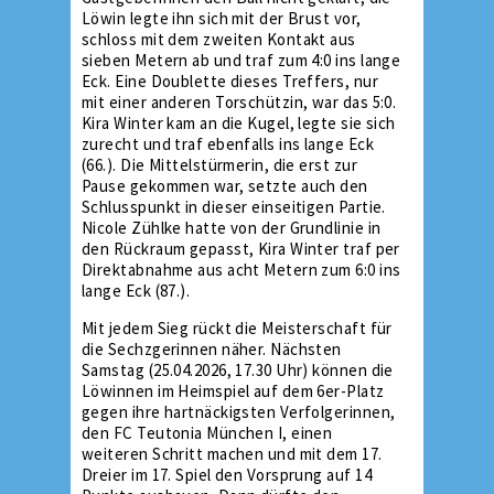
Löwin legte ihn sich mit der Brust vor,
schloss mit dem zweiten Kontakt aus
sieben Metern ab und traf zum 4:0 ins lange
Eck. Eine Doublette dieses Treffers, nur
mit einer anderen Torschützin, war das 5:0.
Kira Winter kam an die Kugel, legte sie sich
zurecht und traf ebenfalls ins lange Eck
(66.). Die Mittelstürmerin, die erst zur
Pause gekommen war, setzte auch den
Schlusspunkt in dieser einseitigen Partie.
Nicole Zühlke hatte von der Grundlinie in
den Rückraum gepasst, Kira Winter traf per
Direktabnahme aus acht Metern zum 6:0 ins
lange Eck (87.).
Mit jedem Sieg rückt die Meisterschaft für
die Sechzgerinnen näher. Nächsten
Samstag (25.04.2026, 17.30 Uhr) können die
Löwinnen im Heimspiel auf dem 6er-Platz
gegen ihre hartnäckigsten Verfolgerinnen,
den FC Teutonia München I, einen
weiteren Schritt machen und mit dem 17.
Dreier im 17. Spiel den Vorsprung auf 14