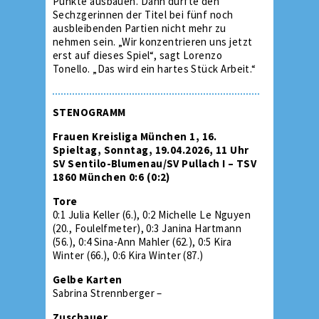
Punkte ausbauen. Dann dürfte den
Sechzgerinnen der Titel bei fünf noch
ausbleibenden Partien nicht mehr zu
nehmen sein. „Wir konzentrieren uns jetzt
erst auf dieses Spiel“, sagt Lorenzo
Tonello. „Das wird ein hartes Stück Arbeit.“
STENOGRAMM
Frauen Kreisliga München 1, 16.
Spieltag, Sonntag, 19.04.2026, 11 Uhr
SV Sentilo-Blumenau/SV Pullach I – TSV
1860 München 0:6 (0:2)
Tore
0:1 Julia Keller (6.), 0:2 Michelle Le Nguyen
(20., Foulelfmeter), 0:3 Janina Hartmann
(56.), 0:4 Sina-Ann Mahler (62.), 0:5 Kira
Winter (66.), 0:6 Kira Winter (87.)
Gelbe Karten
Sabrina Strennberger –
Zuschauer