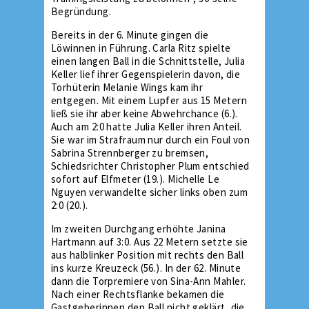
Begründung.
Bereits in der 6. Minute gingen die
Löwinnen in Führung. Carla Ritz spielte
einen langen Ball in die Schnittstelle, Julia
Keller lief ihrer Gegenspielerin davon, die
Torhüterin Melanie Wings kam ihr
entgegen. Mit einem Lupfer aus 15 Metern
ließ sie ihr aber keine Abwehrchance (6.).
Auch am 2:0 hatte Julia Keller ihren Anteil.
Sie war im Strafraum nur durch ein Foul von
Sabrina Strennberger zu bremsen,
Schiedsrichter Christopher Plum entschied
sofort auf Elfmeter (19.). Michelle Le
Nguyen verwandelte sicher links oben zum
2:0 (20.).
Im zweiten Durchgang erhöhte Janina
Hartmann auf 3:0. Aus 22 Metern setzte sie
aus halblinker Position mit rechts den Ball
ins kurze Kreuzeck (56.). In der 62. Minute
dann die Torpremiere von Sina-Ann Mahler.
Nach einer Rechtsflanke bekamen die
Gastgeberinnen den Ball nicht geklärt, die