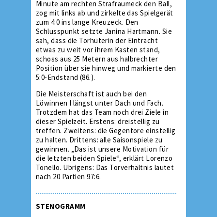
Minute am rechten Strafraumeck den Ball,
zog mit links ab und zirkelte das Spielgerät
zum 4:0 ins lange Kreuzeck. Den
Schlusspunkt setzte Janina Hartmann. Sie
sah, dass die Torhüterin der Eintracht
etwas zu weit vor ihrem Kasten stand,
schoss aus 25 Metern aus halbrechter
Position über sie hinweg und markierte den
5:0-Endstand (86.).
Die Meisterschaft ist auch bei den
Löwinnen I längst unter Dach und Fach.
Trotzdem hat das Team noch drei Ziele in
dieser Spielzeit. Erstens: dreistellig zu
treffen. Zweitens: die Gegentore einstellig
zu halten. Drittens: alle Saisonspiele zu
gewinnen. „Das ist unsere Motivation für
die letzten beiden Spiele“, erklärt Lorenzo
Tonello. Übrigens: Das Torverhältnis lautet
nach 20 Partien 97:6.
STENOGRAMM