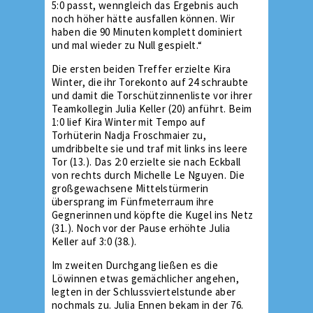
5:0 passt, wenngleich das Ergebnis auch
noch höher hätte ausfallen können. Wir
haben die 90 Minuten komplett dominiert
und mal wieder zu Null gespielt.“
Die ersten beiden Treffer erzielte Kira
Winter, die ihr Torekonto auf 24 schraubte
und damit die Torschützinnenliste vor ihrer
Teamkollegin Julia Keller (20) anführt. Beim
1:0 lief Kira Winter mit Tempo auf
Torhüterin Nadja Froschmaier zu,
umdribbelte sie und traf mit links ins leere
Tor (13.). Das 2:0 erzielte sie nach Eckball
von rechts durch Michelle Le Nguyen. Die
großgewachsene Mittelstürmerin
übersprang im Fünfmeterraum ihre
Gegnerinnen und köpfte die Kugel ins Netz
(31.). Noch vor der Pause erhöhte Julia
Keller auf 3:0 (38.).
Im zweiten Durchgang ließen es die
Löwinnen etwas gemächlicher angehen,
legten in der Schlussviertelstunde aber
nochmals zu. Julia Ennen bekam in der 76.