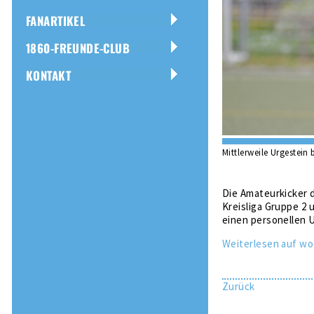
FANARTIKEL
1860-FREUNDE-CLUB
KONTAKT
Mittlerweile Urgestein
Die Amateurkicker d
Kreisliga Gruppe 2
einen personellen U
Weiterlesen auf wo
Zurück