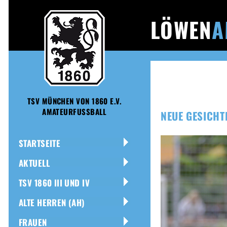
LÖWEN
A
TSV MÜNCHEN VON 1860 E.V.
AMATEURFUSSBALL
NEUE GESICHT
STARTSEITE
AKTUELL
TSV 1860 III UND IV
ALTE HERREN (AH)
FRAUEN