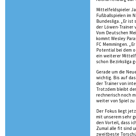
Mittelfeldspieler 
Fußballspielen im N
Bundesliga. „Er ist
der Löwen-Trainer 
Vom Deutschen Meis
kommt Wesley Paras
FC Memmingen. „Er i
Potential bei dem o
ein weiterer Mittel
schon Bezirksliga ge
Gerade um die Neue
wichtig. Bis auf da
der Trainer von int
Trotzdem bleibt de
rechnerisch noch mö
weiter von Spiel zu
Der Fokus liegt jet
mit unserem sehr gu
den Vorteil, dass i
Zumal alle fit sind
zweitbeste Torschü