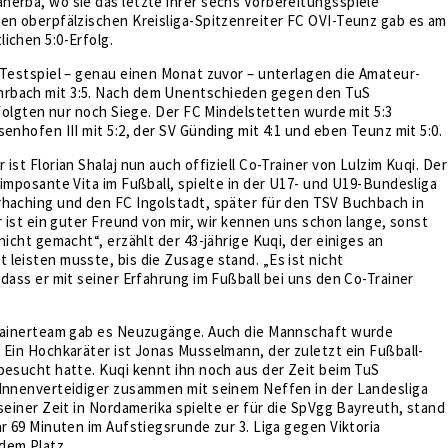
nerba, wo sie das letzte ihrer sechs Vorbereitungsspiele
en oberpfälzischen Kreisliga-Spitzenreiter FC OVI-Teunz gab es am
ichen 5:0-Erfolg.
 Testspiel – genau einen Monat zuvor – unterlagen die Amateur-
rbach mit 3:5. Nach dem Unentschieden gegen den TuS
) folgten nur noch Siege. Der FC Mindelstetten wurde mit 5:3
senhofen III mit 5:2, der SV Günding mit 4:1 und eben Teunz mit 5:0.
ist Florian Shalaj nun auch offiziell Co-Trainer von Lulzim Kuqi. Der
 imposante Vita im Fußball, spielte in der U17- und U19-Bundesliga
rhaching und den FC Ingolstadt, später für den TSV Buchbach in
Er ist ein guter Freund von mir, wir kennen uns schon lange, sonst
nicht gemacht“, erzählt der 43-jährige Kuqi, der einiges an
leisten musste, bis die Zusage stand. „Es ist nicht
 dass er mit seiner Erfahrung im Fußball bei uns den Co-Trainer
Trainerteam gab es Neuzugänge. Auch die Mannschaft wurde
 Ein Hochkaräter ist Jonas Musselmann, der zuletzt ein Fußball-
besucht hatte. Kuqi kennt ihn noch aus der Zeit beim TuS
 Innenverteidiger zusammen mit seinem Neffen in der Landesliga
 seiner Zeit in Nordamerika spielte er für die SpVgg Bayreuth, stand
ar 69 Minuten im Aufstiegsrunde zur 3. Liga gegen Viktoria
dem Platz.