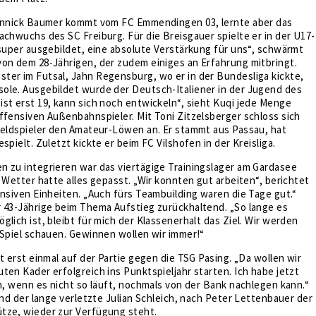
Jannick Baumer kommt vom FC Emmendingen 03, lernte aber das
achwuchs des SC Freiburg. Für die Breisgauer spielte er in der U17-
 super ausgebildet, eine absolute Verstärkung für uns“, schwärmt
von dem 28-Jährigen, der zudem einiges an Erfahrung mitbringt.
ter im Futsal, Jahn Regensburg, wo er in der Bundesliga kickte,
ole. Ausgebildet wurde der Deutsch-Italiener in der Jugend des
st erst 19, kann sich noch entwickeln“, sieht Kuqi jede Menge
ffensiven Außenbahnspieler. Mit Toni Zitzelsberger schloss sich
feldspieler den Amateur-Löwen an. Er stammt aus Passau, hat
spielt. Zuletzt kickte er beim FC Vilshofen in der Kreisliga.
n zu integrieren war das viertägige Trainingslager am Gardasee
s Wetter hatte alles gepasst. „Wir konnten gut arbeiten“, berichtet
ensiven Einheiten. „Auch fürs Teambuilding waren die Tage gut.“
r 43-Jährige beim Thema Aufstieg zurückhaltend. „So lange es
glich ist, bleibt für mich der Klassenerhalt das Ziel. Wir werden
 Spiel schauen. Gewinnen wollen wir immer!“
zt erst einmal auf der Partie gegen die TSG Pasing. „Da wollen wir
ten Kader erfolgreich ins Punktspieljahr starten. Ich habe jetzt
ch, wenn es nicht so läuft, nochmals von der Bank nachlegen kann.“
 und der lange verletzte Julian Schleich, nach Peter Lettenbauer der
tze, wieder zur Verfügung steht.