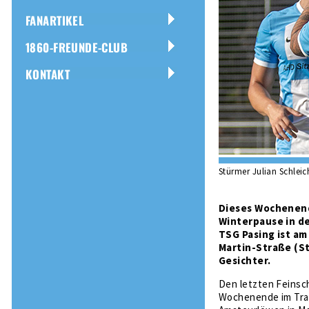
FANARTIKEL
1860-FREUNDE-CLUB
KONTAKT
Stürmer Julian Schleic
Dieses Wochenend
Winterpause in de
TSG Pasing ist am
Martin-Straße (St
Gesichter.
Den letzten Feinsch
Wochenende im Trai