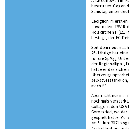
Amateurlöwen in Ma
bestritten. Gegen d
Samstag einen deutl
Lediglich im ersten
Löwen dem TSV Roh
Holzkirchen II (1:1
besiegt, der FC Dei
Seit dem neuen Jahr 
26-Jährige hat eine
für die SpVgg Unte
der Regionalliga. „
hätte er das sicher 
Überzeugungsarbeit 
selbstverständlich,
macht!“
Aber nicht nur im 
nochmals verstärkt.
Collage in den USA 
Geretsried, wo der
gespielt hatte. Vor
am 5. Juni 2021 sog
Aschaffenburg auf 